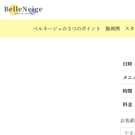
ベルネージュの３つのポイント
施術例
スタ
日時
メニ
時間
料金
お名前